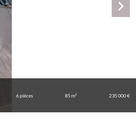
6 pièces
85 m²
235 000 €