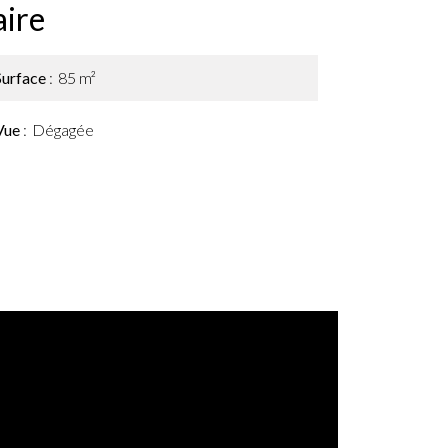
ire
Surface
85 m²
Vue
Dégagée