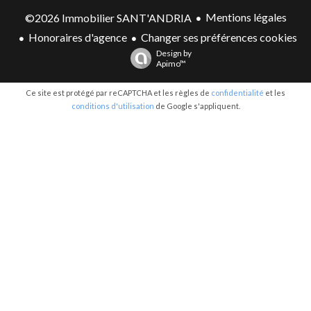
Mentions légales
©2026 Immobilier SANT'ANDRIA
Honoraires d'agence
Changer ses préférences cookies
Design by
Apimo™
Ce site est protégé par reCAPTCHA et les règles de
confidentialité
et les
conditions d'utilisation
de Google s'appliquent.